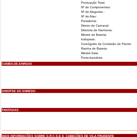
Pontuação Total:
Nº de Componentes:
Nº de Alegorias :
Nº de Alas :
Presidente:
Diretor de Carnaval:
Diretoria de Harmonia:
Mestre de Bateria:
Intérprete:
Coreógrafo da Comissão de Frente:
Rainha de Bateria:
Mestre-Sala:
Porta-bandeira:
SAMBA-DE-ENREDO
SINOPSE DO ENREDO
FANTASIAS
MAIS INFORMAÇÕES SOBRE G.R.C.S.E.S. CABEÇÕES DE VILA PRUDENTE