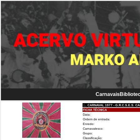
Carnavais
Bibliotec
::.. CARNAVAL 1977 - G.R.C.S.E.S. CABEÇ
FICHA TÉCNICA
Data:
Ordem de entrada:
Enredo:
Carnavalesco:
Grupo:
Classificação: