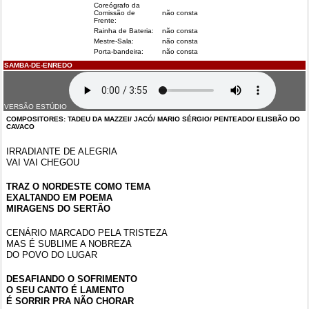
Coreógrafo da
Comissão de
não consta
Frente:
Rainha de Bateria:
não consta
Mestre-Sala:
não consta
Porta-bandeira:
não consta
SAMBA-DE-ENREDO
VERSÃO ESTÚDIO
COMPOSITORES: TADEU DA MAZZEI/ JACÓ/ MARIO SÉRGIO/ PENTEADO/ ELISBÃO DO
CAVACO
IRRADIANTE DE ALEGRIA
VAI VAI CHEGOU
TRAZ O NORDESTE COMO TEMA
EXALTANDO EM POEMA
MIRAGENS DO SERTÃO
CENÁRIO MARCADO PELA TRISTEZA
MAS É SUBLIME A NOBREZA
DO POVO DO LUGAR
DESAFIANDO O SOFRIMENTO
O SEU CANTO É LAMENTO
É SORRIR PRA NÃO CHORAR