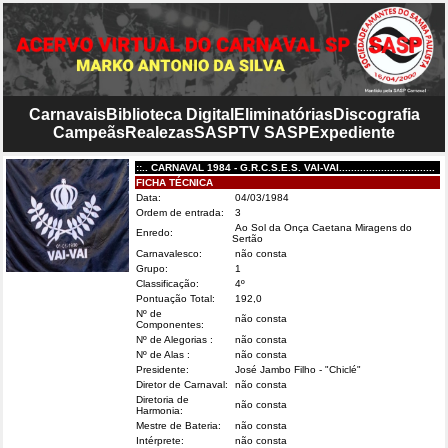
Carnavais
Biblioteca Digital
Eliminatórias
Discografia
Campeãs
Realezas
SASP
TV SASP
Expediente
::.. CARNAVAL 1984 - G.R.C.S.E.S. VAI-VAI................................
FICHA TÉCNICA
Data:
04/03/1984
Ordem de entrada:
3
Ao Sol da Onça Caetana Miragens do
Enredo:
Sertão
Carnavalesco:
não consta
Grupo:
1
Classificação:
4º
Pontuação Total:
192,0
Nº de
não consta
Componentes:
Nº de Alegorias :
não consta
Nº de Alas :
não consta
Presidente:
José Jambo Filho - "Chiclé"
Diretor de Carnaval:
não consta
Diretoria de
não consta
Harmonia:
Mestre de Bateria:
não consta
Intérprete:
não consta