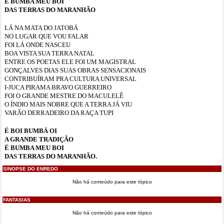
É BUMBA MEU BOI
DAS TERRAS DO MARANHÃO
LÁ NA MATA DO JATOBÁ
NO LUGAR QUE VOU FALAR
FOI LÁ ONDE NASCEU
BOA VISTA SUA TERRA NATAL
ENTRE OS POETAS ELE FOI UM MAGISTRAL
GONÇALVES DIAS SUAS OBRAS SENSACIONAIS
CONTRIBUÍRAM PRA CULTURA UNIVERSAL
I-JUCA PIRAMA BRAVO GUERREIRO
FOI O GRANDE MESTRE DO MACULELÊ
O ÍNDIO MAIS NOBRE QUE A TERRA JÁ VIU
VARÃO DERRADEIRO DA RAÇA TUPI
É BOI BUMBÁ OI
A GRANDE TRADIÇÃO
É BUMBA MEU BOI
DAS TERRAS DO MARANHÃO.
SINOPSE DO ENREDO
Não há conteúdo para este tópico
FANTASIAS
Não há conteúdo para este tópico