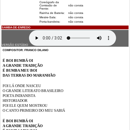
Coreógrafo da
Comissão de
não consta
Frente:
Rainha de Bateria:
não consta
Mestre-Sala:
não consta
Porta-bandeira:
não consta
SAMBA-DE-ENREDO
VERSÃO ESTÚDIO
COMPOSITOR: FRANCO DILANO
É BOI BUMBÁ OI
A GRANDE TRADIÇÃO
É BUMBA MEU BOI
DAS TERRAS DO MARANHÃO
FOI LÁ ONDE NASCEU
O GRANDE LITERATO BRASILEIRO
POETA INDIANISTA
HISTORIADOR
FOI ELE QUEM MOSTROU
O CANTO PRIMEIRO DO MEU SABIÁ
É BOI BUMBÁ OI
A GRANDE TRADIÇÃO