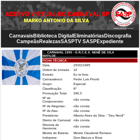
Carnavais
Biblioteca Digital
Eliminatórias
Discografia
Campeãs
Realezas
SASP
TV SASP
Expediente
::.. CARNAVAL 1995 - G.R.C.E.S. NENÊ DE VILA
MATILDE................................
FICHA TÉCNICA
Data:
25/02/1995
Ordem de entrada:
10
Enredo:
Eu te Amo
Carnavalesco:
Pedro Luis Pinotti
Grupo:
Especial
Classificação:
6º
Pontuação Total:
286,5
Nº de
não consta
Componentes:
Nº de Alegorias :
não consta
Nº de Alas :
não consta
Presidente:
Alberto Alves da Silva - "Seu Nenê"
Diretor de Carnaval:
não consta
Diretoria de
não consta
Harmonia:
Mestre de Bateria:
Mestre Claudemir Romano
Intérprete:
Dom Marcos e Rose