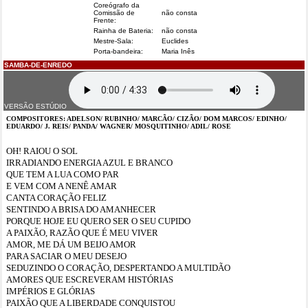
Coreógrafo da
Comissão de
não consta
Frente:
Rainha de Bateria:
não consta
Mestre-Sala:
Euclides
Porta-bandeira:
Maria Inês
SAMBA-DE-ENREDO
VERSÃO ESTÚDIO
COMPOSITORES: ADELSON/ RUBINHO/ MARCÃO/ CIZÃO/ DOM MARCOS/ EDINHO/
EDUARDO/ J. REIS/ PANDA/ WAGNER/ MOSQUITINHO/ ADIL/ ROSE
OH! RAIOU O SOL
IRRADIANDO ENERGIA AZUL E BRANCO
QUE TEM A LUA COMO PAR
E VEM COM A NENÊ AMAR
CANTA CORAÇÃO FELIZ
SENTINDO A BRISA DO AMANHECER
PORQUE HOJE EU QUERO SER O SEU CUPIDO
A PAIXÃO, RAZÃO QUE É MEU VIVER
AMOR, ME DÁ UM BEIJO AMOR
PARA SACIAR O MEU DESEJO
SEDUZINDO O CORAÇÃO, DESPERTANDO A MULTIDÃO
AMORES QUE ESCREVERAM HISTÓRIAS
IMPÉRIOS E GLÓRIAS
PAIXÃO QUE A LIBERDADE CONQUISTOU