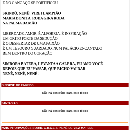
E NO CANGAÇO SE FORTIFICOU
SKINDÔ, NENÊ! VIREI LAMPIÃO
MARIA BONITA, RODA GIRA RODA
NA PALMA DA MÃO
LIBERDADE, AMOR, É ALFORRIA, É INSPIRAÇÃO
UM GRITO FORTE DA SEDUÇÃO
É O DESPERTAR DE UMA PAIXÃO
É UM TESOURO GUARDADO, NUM PALÁCIO ENCANTADO
BEM DENTRO DO CORAÇÃO
SIMBORA BATERA, LEVANTA A GALERA, EU AMO VOCÊ
DEPOIS QUE EU PASSAR, QUE BICHO VAI DAR
NENÊ, NENÊ, NENÊ!
SINOPSE DO ENREDO
Não há conteúdo para este tópico
FANTASIAS
Não há conteúdo para este tópico
MAIS INFORMAÇÕES SOBRE G.R.C.E.S. NENÊ DE VILA MATILDE