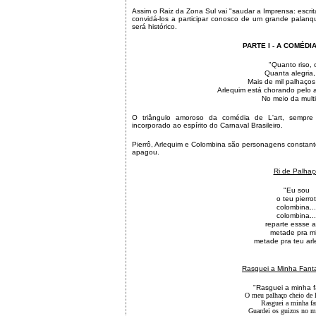
Assim o Raiz da Zona Sul vai "saudar a Imprensa: escrita
convidá-los a participar conosco de um grande palanq
será histórico.
PARTE I - A COMÉDIA
"Quanto riso, 
Quanta alegria,
Mais de mil palhaços
Arlequim está chorando pelo 
No meio da mult
O triângulo amoroso da comédia de L'art, sempre 
incorporado ao espírito do Carnaval Brasileiro.
Pierrô, Arlequim e Colombina são personagens consta
apagou.
Ri de Palhaç
"Eu sou
o teu pierrot
colombina...
colombina...
reparte essse 
metade pra m
metade pra teu arl
Rasguei a Minha Fanta
"Rasguei a minha f
O meu palhaço cheio de l
Rasguei a minha fa
Guardei os guizos no m