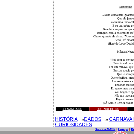
Serpentina
Guardo ainda bem guardada
Que ela jogou
Ela era uma linda co
E eu um pobre pie
Guardei a serpentina que 
Brinquei com a colombina até 
Chorei quando ela disse: “Vou-m
Pierrô, até aman
(Haroldo Lobo/David
Máscara Negr
"Foi bom te ver out
Está fazendo um
Foi um carnaval que
Eu sou aquele pi
Que te abraço
Que te beijou, me
A mesma máscara 
Esconde teu ros
Eu quero mata a sa
Vou beijar-te ag
Não me leve a 
Hoje é carnaval
(Zé Ketti e Pereira Matos 
<< SAMBA >>
<< ENREDO >>
HISTÓRIA
DADOS
CARNAVAI
::..::
::..::
CURIOSIDADES
Sobre a SASP
|
Equipe
|
P