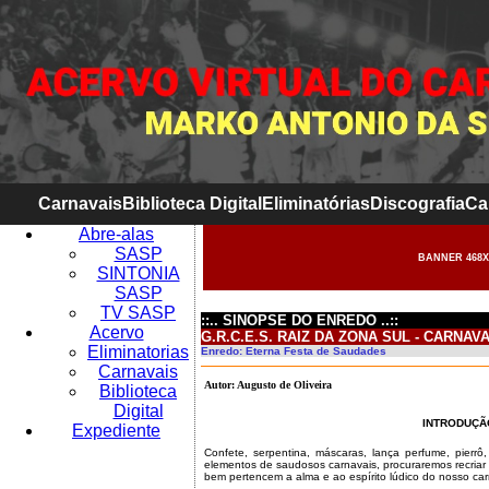
Carnavais
Biblioteca Digital
Eliminatórias
Discografia
Ca
Abre-alas
SASP
BANNER 468X
SINTONIA
SASP
TV SASP
::.. SINOPSE DO ENREDO ..::
Acervo
G.R.C.E.S. RAIZ DA ZONA SUL - CARNAVA
Eliminatorias
Enredo: Eterna Festa de Saudades
Carnavais
Autor: Augusto de Oliveira
Biblioteca
Digital
INTRODUÇÃ
Expediente
Confete, serpentina, máscaras, lança perfume, pierrô
elementos de saudosos carnavais, procuraremos recria
bem pertencem a alma e ao espírito lúdico do nosso car