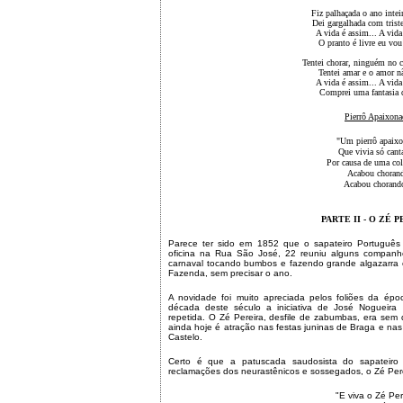
Fiz palhaçada o ano intei
Dei gargalhada com trist
A vida é assim... A vida
O pranto é livre eu vou
Tentei chorar, ninguém no c
Tentei amar e o amor n
A vida é assim... A vida
Comprei uma fantasia d
Pierrô Apaixon
"Um pierrô apaix
Que vivia só cant
Por causa de uma co
Acabou choran
Acabou chorand
PARTE II - O ZÉ 
Parece ter sido em 1852 que o sapateiro Portuguê
oficina na Rua São José, 22 reuniu alguns companhe
carnaval tocando bumbos e fazendo grande algazarra c
Fazenda, sem precisar o ano.
A novidade foi muito apreciada pelos foliões da ép
década deste século a iniciativa de José Nogueir
repetida. O Zé Pereira, desfile de zabumbas, era sem
ainda hoje é atração nas festas juninas de Braga e n
Castelo.
Certo é que a patuscada saudosista do sapateiro
reclamações dos neurastênicos e sossegados, o Zé Perei
"E viva o Zé Per