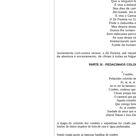
Que a ninguém f
E viva a bebed
Nos dias de car
Zim balalá, zim b
E viva o Carna
O Zé Pereira no C
Pode o Zabumba r
Mas depois dessa
Outros lhe tomam 
Sem máscaras perco
As ruas desta c
Arrebentando sem
A pele da human
Juntamente com outros versos, o Zé Pereira, até mea
de abertura e encerramento, de clímax à todas as folga
PARTE III - PEDACINHOS COL
"
Confete,
Pedacinho colorido de
Ai, ai, ai, ai
Ao te ver na fantasia 
Confete, confesso que 
Chorei porque lem
O carnaval que pa
Aquela colombi
Que comigo brin
Ai, ai confete
Saudade do amor que s
(David Nasser e Jota Jún
A magia do colorido dos confetes e serpentinas foi criado para
limões de cheiro (espécie de bola de cera e/ água perfumada).
Sendo criada assim as famosas batalhas de confete.