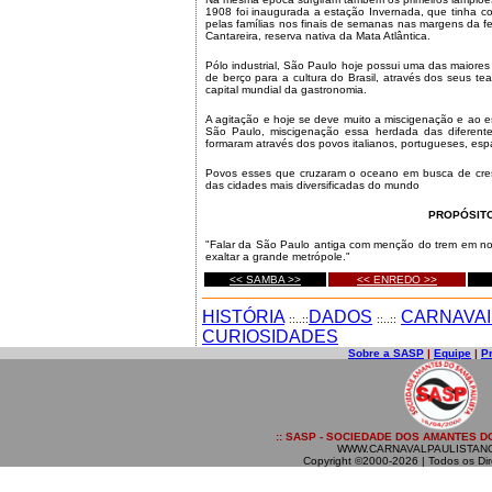
1908 foi inaugurada a estação Invernada, que tinha c
pelas famílias nos finais de semanas nas margens da fer
Cantareira, reserva nativa da Mata Atlântica.
Pólo industrial, São Paulo hoje possui uma das maiore
de berço para a cultura do Brasil, através dos seus t
capital mundial da gastronomia.
A agitação e hoje se deve muito a miscigenação e ao e
São Paulo, miscigenação essa herdada das diferente
formaram através dos povos italianos, portugueses, espa
Povos esses que cruzaram o oceano em busca de cre
das cidades mais diversificadas do mundo
PROPÓSIT
"Falar da São Paulo antiga com menção do trem em nos
exaltar a grande metrópole."
<< SAMBA >>
<< ENREDO >>
HISTÓRIA
DADOS
CARNAVAI
::..::
::..::
CURIOSIDADES
Sobre a SASP
|
Equipe
|
P
:: SASP - SOCIEDADE DOS AMANTES DO
WWW.CARNAVALPAULISTAN
Copyright ©2000-2026 | Todos os Dir