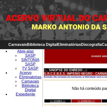
Carnavais
Biblioteca Digital
Eliminatórias
Discografia
Ca
Abre-alas
SASP
BANNER 468X
SINTONIA
SASP
TV SASP
::.. SINOPSE DO ENREDO ..::
Acervo
G.R.C.E.B.E.S. IMPÉRIO NEGRO - CARNA
Eliminatorias
Enredo: Da senzala ao carnaval, a liberdade vem a 
Carnavais
Biblioteca
Não há conteúdo par
Digital
Expediente
<< SAMBA >>
<< ENREDO >>