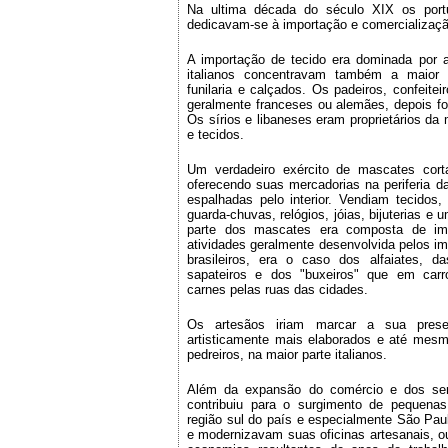
Na ultima década do século XIX os portu
dedicavam-se à importação e comercializaçã
A importação de tecido era dominada por a
italianos concentravam também a maior 
funilaria e calçados. Os padeiros, confeite
geralmente franceses ou alemães, depois f
Os sírios e libaneses eram proprietários da 
e tecidos.
Um verdadeiro exército de mascates cort
oferecendo suas mercadorias na periferia
espalhadas pelo interior. Vendiam tecidos,
guarda-chuvas, relógios, jóias, bijuterias e 
parte dos mascates era composta de imi
atividades geralmente desenvolvida pelos im
brasileiros, era o caso dos alfaiates, da
sapateiros e dos "buxeiros" que em carr
carnes pelas ruas das cidades.
Os artesãos iriam marcar a sua pres
artisticamente mais elaborados e até mesmo
pedreiros, na maior parte italianos.
Além da expansão do comércio e dos servi
contribuiu para o surgimento de pequenas
região sul do país e especialmente São Pau
e modernizavam suas oficinas artesanais, o