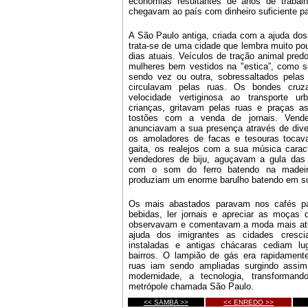
economias resultantes de anos de trabal
chegavam ao país com dinheiro suficiente pa
A São Paulo antiga, criada com a ajuda dos 
trata-se de uma cidade que lembra muito po
dias atuais. Veículos de tração animal pre
mulheres bem vestidos na "estica”, como se
sendo vez ou outra, sobressaltados pelas
circulavam pelas ruas. Os bondes cru
velocidade vertiginosa ao transporte ur
crianças, gritavam pelas ruas e praças as
tostões com a venda de jornais. Vende
anunciavam a sua presença através de dive
os amoladores de facas e tesouras toca
gaita, os realejos com a sua música caract
vendedores de biju, aguçavam a gula das 
com o som do ferro batendo na madeir
produziam um enorme barulho batendo em sua
Os mais abastados paravam nos cafés par
bebidas, ler jornais e apreciar as moças q
observavam e comentavam a moda mais atu
ajuda dos imigrantes as cidades cresci
instaladas e antigas chácaras cediam lu
bairros. O lampião de gás era rapidamente 
ruas iam sendo ampliadas surgindo assim
modernidade, a tecnologia, transforma
metrópole chamada São Paulo.
<< SAMBA >>
<< ENREDO >>