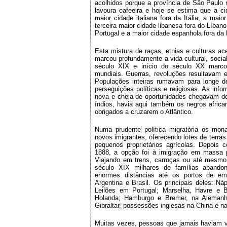
acolhidos porque a província de São Paulo 
lavoura cafeeira e hoje se estima que a ci
maior cidade italiana fora da Itália, a mai
terceira maior cidade libanesa fora do Líban
Portugal e a maior cidade espanhola fora da
Esta mistura de raças, etnias e culturas a
marcou profundamente a vida cultural, socia
século XIX e início do século XX marco
mundiais. Guerras, revoluções resultavam
Populações inteiras rumavam para longe d
perseguições políticas e religiosas. As inf
nova e cheia de oportunidades chegavam d
índios, havia aqui também os negros africa
obrigados a cruzarem o Atlântico.
Numa prudente política migratória os monar
novos imigrantes, oferecendo lotes de terr
pequenos proprietários agrícolas. Depois
1888, a opção foi à imigração em massa pa
Viajando em trens, carroças ou até mesmo a
século XIX milhares de famílias abando
enormes distâncias até os portos de em
Argentina e Brasil. Os principais deles: Ná
Leilões em Portugal; Marselha, Havre e 
Holanda; Hamburgo e Bremer, na Aleman
Gibraltar, possessões inglesas na China e 
Muitas vezes, pessoas que jamais haviam vi