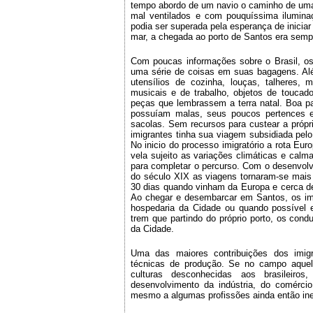
tempo abordo de um navio o caminho de uma 
mal ventilados e com pouquíssima ilumina
podia ser superada pela esperança de inicia
mar, a chegada ao porto de Santos era sempr
Com poucas informações sobre o Brasil, os
uma série de coisas em suas bagagens. A
utensílios de cozinha, louças, talheres, 
musicais e de trabalho, objetos de toucador,
peças que lembrassem a terra natal. Boa p
possuíam malas, seus poucos pertences 
sacolas. Sem recursos para custear a própr
imigrantes tinha sua viagem subsidiada pel
No inicio do processo imigratório a rota Euro
vela sujeito as variações climáticas e calm
para completar o percurso. Com o desenvolvi
do século XIX as viagens tornaram-se mais 
30 dias quando vinham da Europa e cerca d
Ao chegar e desembarcar em Santos, os imi
hospedaria da Cidade ou quando possível
trem que partindo do próprio porto, os cond
da Cidade.
Uma das maiores contribuições dos imigr
técnicas de produção. Se no campo aquel
culturas desconhecidas aos brasileiros
desenvolvimento da indústria, do comércio
mesmo a algumas profissões ainda então ine