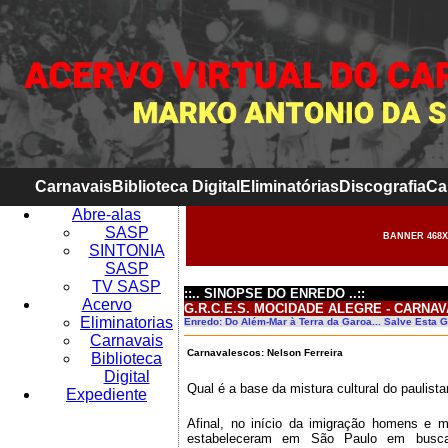
Carnavais
Biblioteca Digital
Eliminatórias
Discografia
Ca
Abre-alas
SASP
BANNER 468X
SINTONIA
SASP
TV SASP
::.. SINOPSE DO ENREDO ..::
Acervo
G.R.C.E.S. MOCIDADE ALEGRE - CARNAV
Eliminatorias
Enredo: Do Além-Mar à Terra da Garoa... Salve Esta 
Carnavais
Carnavalescos: Nelson Ferreira
Biblioteca
Digital
Qual é a base da mistura cultural do paulist
Expediente
Afinal, no início da imigração homens e 
estabeleceram em São Paulo em busca 