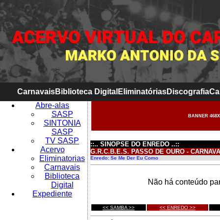
Carnavais
Biblioteca Digital
Eliminatórias
Discografia
Ca
Abre-alas
SASP
BANNER 468X
SINTONIA
SASP
TV SASP
::.. SINOPSE DO ENREDO ..::
Acervo
G.R.C.B.E.S. PASSO DE OURO - CARNAVA
Eliminatorias
Enredo: Se Me Der Eu Como
Carnavais
Biblioteca
Não há conteúdo par
Digital
Expediente
<< SAMBA >>
<< ENREDO >>