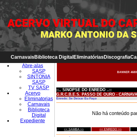
Carnavais
Biblioteca Digital
Eliminatórias
Discografia
Ca
Abre-alas
SASP
BANNER 468X
SINTONIA
SASP
TV SASP
::.. SINOPSE DO ENREDO ..::
Acervo
G.R.C.B.E.S. PASSO DE OURO - CARNAVA
Eliminatorias
Enredo: Se Deixar Eu Faço
Carnavais
Biblioteca
Não há conteúdo par
Digital
Expediente
<< SAMBA >>
<< ENREDO >>