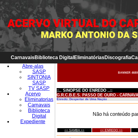
Carnavais
Biblioteca Digital
Eliminatórias
Discografia
Ca
Abre-alas
SASP
BANNER 468X
SINTONIA
SASP
TV SASP
::.. SINOPSE DO ENREDO ..::
Acervo
G.R.C.B.E.S. PASSO DE OURO - CARNAVA
Eliminatorias
Enredo: Despertar de Uma Nação
Carnavais
Biblioteca
Não há conteúdo par
Digital
Expediente
<< SAMBA >>
<< ENREDO >>