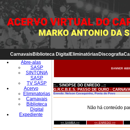
Carnavais
Biblioteca Digital
Eliminatórias
Discografia
Ca
Abre-alas
SASP
BANNER 468X
SINTONIA
SASP
TV SASP
::.. SINOPSE DO ENREDO ..::
Acervo
G.R.C.B.E.S. PASSO DE OURO - CARNAVA
Eliminatorias
Enredo: Nelson Cavaquinho, Poeta do Povo
Carnavais
Biblioteca
Não há conteúdo par
Digital
Expediente
<< SAMBA >>
<< ENREDO >>