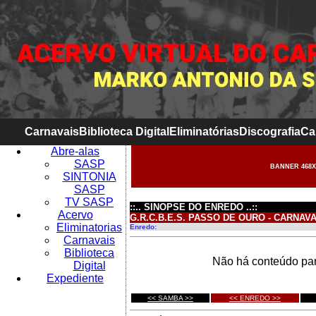
Carnavais
Biblioteca Digital
Eliminatórias
Discografia
Ca
Abre-alas
SASP
BANNER 468X
SINTONIA
SASP
TV SASP
::.. SINOPSE DO ENREDO ..::
Acervo
G.R.C.B.E.S. PASSO DE OURO - CARNAVA
Eliminatorias
Enredo:
Carnavais
Biblioteca
Não há conteúdo par
Digital
Expediente
<< SAMBA >>
<< ENREDO >>