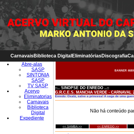
Carnavais
Biblioteca Digital
Eliminatórias
Discografia
Ca
Abre-alas
SASP
BANNER 468X
SINTONIA
SASP
TV SASP
::.. SINOPSE DO ENREDO ..::
Acervo
G.R.C.E.S. MANCHA VERDE - CARNAVAL 
Eliminatorias
Enredo: Oxalá, salve a princesa! A saga de uma guer
Carnavais
Biblioteca
Não há conteúdo par
Digital
Expediente
<< SAMBA >>
<< ENREDO >>