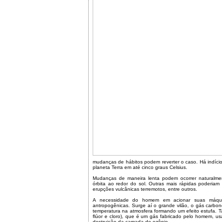
mudanças de hábitos podem reverter o caso. Há indíc
planeta Terra em até cinco graus Celsius.
Mudanças de maneira lenta podem ocorrer naturalme
órbita ao redor do sol. Outras mais rápidas poderiam 
erupções vulcânicas terremotos, entre outros.
A necessidade do homem em acionar suas máqui
antropogênicas. Surge aí o grande vilão, o gás carbo
temperatura na atmosfera formando um efeito estufa.
flúor e cloro), que é um gás fabricado pelo homem, us
destruição da camada de ozônio.