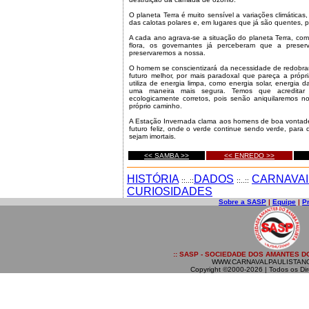
O planeta Terra é muito sensível a variações climáticas,
das calotas polares e, em lugares que já são quentes, 
A cada ano agrava-se a situação do planeta Terra, co
flora, os governantes já perceberam que a prese
preservaremos a nossa.
O homem se conscientizará da necessidade de redobrar
futuro melhor, por mais paradoxal que pareça a própri
utiliza de energia limpa, como energia solar, energia 
uma maneira mais segura. Temos que acreditar
ecologicamente corretos, pois senão aniquilaremos 
próprio caminho.
A Estação Invernada clama aos homens de boa vontad
futuro feliz, onde o verde continue sendo verde, para
sejam imortais.
<< SAMBA >>
<< ENREDO >>
HISTÓRIA
DADOS
CARNAVAI
::..::
::..::
CURIOSIDADES
Sobre a SASP
|
Equipe
|
P
:: SASP - SOCIEDADE DOS AMANTES DO
WWW.CARNAVALPAULISTAN
Copyright ©2000-2026 | Todos os Dir