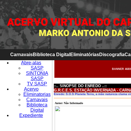
Carnavais
Biblioteca Digital
Eliminatórias
Discografia
Ca
Abre-alas
SASP
BANNER 468X
SINTONIA
SASP
TV SASP
::.. SINOPSE DO ENREDO ..::
Acervo
G.R.C.E.S. ESTAÇÃO INVERNADA - CARN
Eliminatorias
Enredo: S.O.S Planeta Terra, a mãe natureza clama v
Carnavais
Autor: Não Informado
Biblioteca
Digital
Expediente