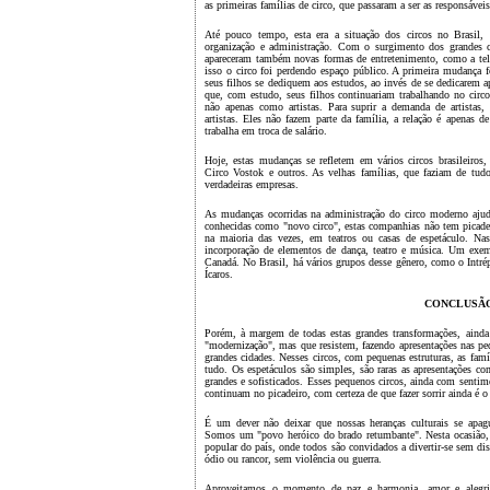
as primeiras famílias de circo, que passaram a ser as responsáve
Até pouco tempo, esta era a situação dos circos no Brasil,
organização e administração. Com o surgimento dos grandes c
apareceram também novas formas de entretenimento, como a tele
isso o circo foi perdendo espaço público. A primeira mudança fo
seus filhos se dediquem aos estudos, ao invés de se dedicarem a
que, com estudo, seus filhos continuariam trabalhando no circ
não apenas como artistas. Para suprir a demanda de artistas
artistas. Eles não fazem parte da família, a relação é apenas 
trabalha em troca de salário.
Hoje, estas mudanças se refletem em vários circos brasileiros
Circo Vostok e outros. As velhas famílias, que faziam de tud
verdadeiras empresas.
As mudanças ocorridas na administração do circo moderno ajud
conhecidas como "novo circo", estas companhias não tem picade
na maioria das vezes, em teatros ou casas de espetáculo. Na
incorporação de elementos de dança, teatro e música. Um exem
Canadá. No Brasil, há vários grupos desse gênero, como o Intré
Ícaros.
CONCLUSÃ
Porém, à margem de todas estas grandes transformações, ainda
"modernização", mas que resistem, fazendo apresentações nas pequ
grandes cidades. Nesses circos, com pequenas estruturas, as fam
tudo. Os espetáculos são simples, são raras as apresentações 
grandes e sofisticados. Esses pequenos circos, ainda com senti
continuam no picadeiro, com certeza de que fazer sorrir ainda é o
É um dever não deixar que nossas heranças culturais se apag
Somos um "povo heróico do brado retumbante". Nesta ocasião, on
popular do país, onde todos são convidados a divertir-se sem di
ódio ou rancor, sem violência ou guerra.
Aproveitamos o momento de paz e harmonia, amor e alegria, 