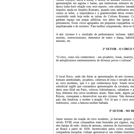
apresentações em argolas e barras, que lembravam números da m
época tinha forte relação com esse esporte, com números basead
impulso ainda no Império Romano, quando seus anfiteatros rece
contra os leões, a importância e a grandiosidade desse even
construído onde hoje estão as ruínas do Coliseu Romano. C
ganham espaço nas praças públicas, nos adros das igrejas e, 
permaneceu. Esses circos agrupados em pequenas companhias rod
arquibancadas e de sustento. Para melhor compreensão, deve-se faze
A arte circense é o resultado de performances incluem: habili
mortais, contorcionismo, elementos de teatro e dança, habi
animais, etc.
2º SETOR - O CIRC
"O circo, como nós conhecemos - um picadeiro, lonas, mastros, 
de antiqüíssimos entretenimentos de diversos povos e culturas"
O local físico, onde são feitas as apresentações de arte circen
formato arredondado, picadeiro, cobertura de lona e cercado de 
ao circo moderno, que é o que conhecemos hoje. Sendo reco
suboficial inglês que comandava apresentações da cavalaria, em
abriu uma filial em Paris, colocou Saltimbancos, saltadores e p
fixa, diferente dos circos modernos atuais. Mais tarde, alguns
Rússia, começaram a desenvolver sua arte circense. Vale destac
país das Américas a receber a atração. Foi lá que o circo 
esdrúxulos, como a famosa mulher barbada.
3º SETOR - NO B
Antes mesmo da criação do circo moderno, já haviam grupos 
século XVIII, essas companhias eram formadas por ciganos, exp
eles faziam de tudo: doma de animais, números de ilusionismo e
ao Brasil a partir de 1830. Incentivados pelos ciclos econôm
companhias européias vinham apresentar-se nas cidades brasilei