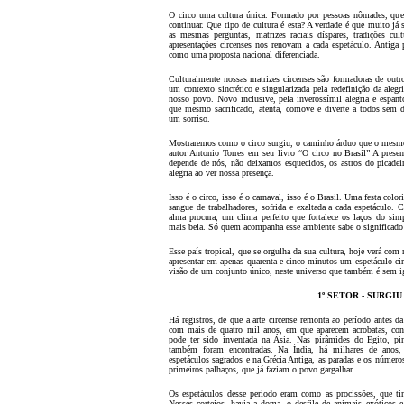
O circo uma cultura única. Formado por pessoas nômades, que
continuar. Que tipo de cultura é esta? A verdade é que muito já se
as mesmas perguntas, matrizes raciais díspares, tradições cult
apresentações circenses nos renovam a cada espetáculo. Antiga
como uma proposta nacional diferenciada.
Culturalmente nossas matrizes circenses são formadoras de outr
um contexto sincrético e singularizada pela redefinição da alegr
nosso povo. Novo inclusive, pela inverossímil alegria e espanto
que mesmo sacrificado, atenta, comove e diverte a todos sem
um sorriso.
Mostraremos como o circo surgiu, o caminho árduo que o mesmo 
autor Antonio Torres em seu livro “O circo no Brasil” A presenç
depende de nós, não deixamos esquecidos, os astros do picadeir
alegria ao ver nossa presença.
Isso é o circo, isso é o carnaval, isso é o Brasil. Uma festa colo
sangue de trabalhadores, sofrida e exaltada a cada espetáculo.
alma procura, um clima perfeito que fortalece os laços do si
mais bela. Só quem acompanha esse ambiente sabe o significado 
Esse país tropical, que se orgulha da sua cultura, hoje verá co
apresentar em apenas quarenta e cinco minutos um espetáculo cir
visão de um conjunto único, neste universo que também é sem i
1º SETOR - SURGIU 
Há registros, de que a arte circense remonta ao período antes da
com mais de quatro mil anos, em que aparecem acrobatas, conto
pode ter sido inventada na Ásia. Nas pirâmides do Egito, pin
também foram encontradas. Na Índia, há milhares de anos, 
espetáculos sagrados e na Grécia Antiga, as paradas e os número
primeiros palhaços, que já faziam o povo gargalhar.
Os espetáculos desse período eram como as procissões, que tin
Nesses cortejos, havia a doma, o desfile de animais exóticos 