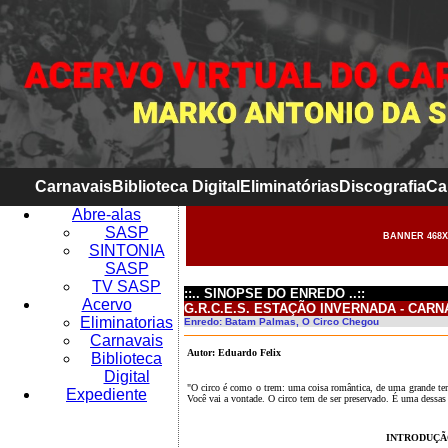
Carnavais
Biblioteca Digital
Eliminatórias
Discografia
Ca
Abre-alas
SASP
BANNER 468X
SINTONIA
SASP
TV SASP
::.. SINOPSE DO ENREDO ..::
Acervo
G.R.C.E.S. ESTAÇÃO INVERNADA - CARN
Eliminatorias
Enredo: Batam Palmas, O Circo Chegou
Carnavais
Autor: Eduardo Felix
Biblioteca
Digital
"O circo é como o trem: uma coisa romântica, de uma grande ter
Expediente
Você vai a vontade. O circo tem de ser preservado. É uma dessas
INTRODUÇÃ