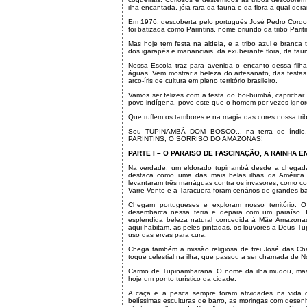
ilha encantada, jóia rara da fauna e da flora a qual d
Em 1976, descoberta pelo português José Pedro Cordov
foi batizada como Parintins, nome oriundo da tribo Pariti
Mas hoje tem festa na aldeia, e a tribo azul e branca t
dos igarapés e mananciais, da exuberante flora, da faun
Nossa Escola traz para avenida o encanto dessa fil
águas. Vem mostrar a beleza do artesanato, das festas 
arco-íris de cultura em pleno território brasileiro.
Vamos ser felizes com a festa do boi-bumbá, caprichar 
povo indígena, povo este que o homem por vezes ignorou
Que ruflem os tambores e na magia das cores nossa trib
Sou TUPINAMBÁ DOM BOSCO... na terra de índio, d
PARINTINS, O SORRISO DO AMAZONAS!
PARTE I – O PARAISO DE FASCINAÇÃO, A RAINHA 
Na verdade, um eldorado tupinambá desde a chegada da
destaca como uma das mais belas ilhas da América
levantaram três manáguas contra os invasores, como con
Varre-Vento e a Taracuera foram cenários de grandes ba
Chegam portugueses e exploram nosso território. O
desembarca nessa terra e depara com um paraíso. Ig
esplendida beleza natural concedida à Mãe Amazonas
aqui habitam, as peles pintadas, os louvores a Deus Tup
uso das ervas para cura.
Chega também a missão religiosa de frei José das Ch
toque celestial na ilha, que passou a ser chamada de 
Carmo de Tupinambarana. O nome da ilha mudou, mas
hoje um ponto turístico da cidade.
A caça e a pesca sempre foram atividades na vida d
belíssimas esculturas de barro, as moringas com dese