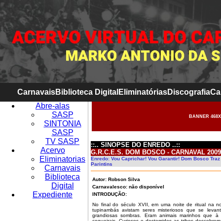
Carnavais
Biblioteca Digital
Eliminatórias
Discografia
Ca
Abre-alas
SASP
BANNER 468X
SINTONIA
SASP
TV SASP
::.. SINOPSE DO ENREDO ..::
Acervo
G.R.C.E.S. DOM BOSCO - CARNAVAL 2009
Eliminatorias
Enredo: Vou Caprichar! Vou Garantir! Dom Bosco Traz
Parintins
Carnavais
Biblioteca
Autor: Robson Silva
Digital
Carnavalesco: não disponível
Expediente
INTRODUÇÃO:
No final do século XVII, em uma noite de ritual na n
tupinambás avistam seres misteriosos que se leva
grandiosas sombras. Eram animais marinhos que à l
coqueirais. Curiosos e destemidos as tribos descobre