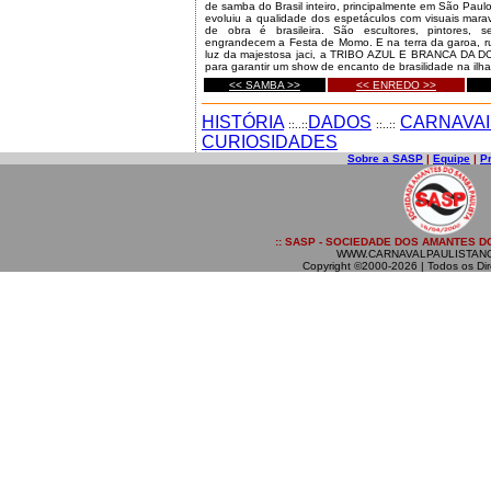
de samba do Brasil inteiro, principalmente em São Paulo 
evoluiu a qualidade dos espetáculos com visuais marav
de obra é brasileira. São escultores, pintores, s
engrandecem a Festa de Momo. E na terra da garoa, ru
luz da majestosa jaci, a TRIBO AZUL E BRANCA DA D
para garantir um show de encanto de brasilidade na ilha 
<< SAMBA >>
<< ENREDO >>
HISTÓRIA
DADOS
CARNAVAI
::..::
::..::
CURIOSIDADES
Sobre a SASP
|
Equipe
|
P
:: SASP - SOCIEDADE DOS AMANTES DO
WWW.CARNAVALPAULISTAN
Copyright ©2000-2026 | Todos os Dir