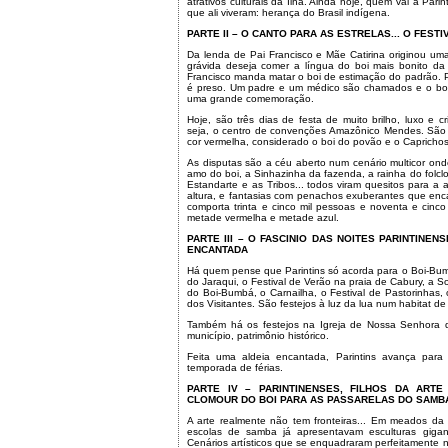
atrativos culturais da Ilha. Ainda hoje, quem vai a Pari
que ali viveram: herança do Brasil indígena.
PARTE II – O CANTO PARA AS ESTRELAS... O FESTIV
Da lenda de Pai Francisco e Mãe Catirina originou uma
grávida deseja comer a língua do boi mais bonito da 
Francisco manda matar o boi de estimação do padrão. Pa
é preso. Um padre e um médico são chamados e o boi 
uma grande comemoração.
Hoje, são três dias de festa de muito brilho, luxo e 
seja, o centro de convenções Amazônico Mendes. São 
cor vermelha, considerado o boi do povão e o Caprichoso 
As disputas são a céu aberto num cenário multicor on
amo do boi, a Sinhazinha da fazenda, a rainha do folclo
Estandarte e as Tribos... todos viram quesitos para a 
altura, e fantasias com penachos exuberantes que enc
comporta trinta e cinco mil pessoas e noventa e cinc
metade vermelha e metade azul.
PARTE III – O FASCINIO DAS NOITES PARINTINEN
ENCANTADA
Há quem pense que Parintins só acorda para o Boi-Bumb
do Jaraqui, o Festival de Verão na praia de Cabury, a S
do Boi-Bumbá, o Carnailha, o Festival de Pastorinhas, 
dos Visitantes. São festejos à luz da lua num habitat de
Também há os festejos na Igreja de Nossa Senhora 
município, patrimônio histórico.
Feita uma aldeia encantada, Parintins avança para
temporada de férias.
PARTE IV – PARINTINENSES, FILHOS DA ARTE
CLOMOUR DO BOI PARA AS PASSARELAS DO SAMB
A arte realmente não tem fronteiras... Em meados d
escolas de samba já apresentavam esculturas gigan
Cenários artísticos que se enquadraram perfeitamente n