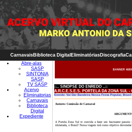
Carnavais
Biblioteca Digital
Eliminatórias
Discografia
Ca
Abre-alas
SASP
BANNER 468X
SINTONIA
SASP
TV SASP
::.. SINOPSE DO ENREDO ..::
Acervo
A.R.C.E.S.E.S. PORTELA DA ZONA SUL -
Eliminatorias
Enredo: Vai Dar Bandeira Nessa Festa Popular, Brasi
Carnavais
Autores: Comissão de Carnaval
Biblioteca
Digital
ARGUMENT
Expediente
A Portela Zona Sul te convida a fazer um fascinante passeio p
idolatrada, o Brasil! Nossa viagem terá como objetivo desvendar 