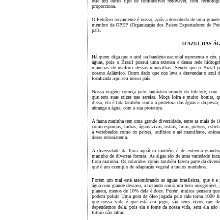
este um outro tipo de combustível renovável, com tecnologia
proporciona.
O Petróleo novamente é nosso, após a descoberta de uma grande 
membro da OPEP (Organização dos Países Exportadores de Petró
país.
O AZUL DAS Á
Há quem diga que o azul na bandeira nacional representa o céu,
águas, pois o Brasil possui uma extensa e densa rede hidrográ
maneiras de usufruir dessas maravilhas. Sendo que o Brasil 
oceano Atlântico. Outro dado que nos leva a desvendar o azul
localizada aqui em nosso país.
Nossa viagem começa pelo fantástico mundo do folclore, com Ia
que tem suas raízes nas sereias. Moça loira e muito bonita, 
disso, ela é tida também como a protetora das águas e da pesca
abrange a água, com a sua protetora.
A fauna marinha tem uma grande diversidade, entre as mais de 10
como esponjas, hidras, águas-vivas, ostras, lulas, polvos, estrel
à vertebrados como os peixes, anfíbios e até mamíferos, anima
desse ecossistema.
A diversidade da flora aquática também é de extrema grande
marinho de diversas formas. As algas são de uma variedade inca
flora marinha. Os coloridos corais também fazem parte da divers
que é um exemplo de adaptação vegetal a meios marinhos.
Porém um mal está assombrando as águas brasileiras, que é a 
água com grande descaso, a tratando como um bem inesgotável, 
planeta, menos de 10% dela é doce. Porém muitos pensam que pe
podem poluir. Uma gota de óleo jogada pelo ralo torna 1000 li
que nossa vida é que está em jogo, são seres vivos que d
dependemos dela. pois ela é fonte da nossa vida, sem ela não s
futuro não faltar.