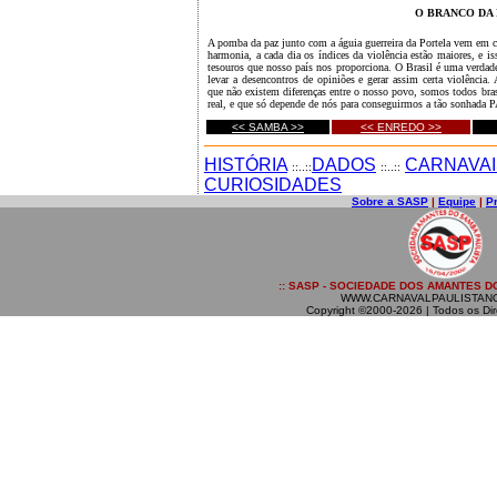
O BRANCO DA 
A pomba da paz junto com a águia guerreira da Portela vem em c
harmonia, a cada dia os índices da violência estão maiores, e i
tesouros que nosso país nos proporciona. O Brasil é uma verdadei
levar a desencontros de opiniões e gerar assim certa violência
que não existem diferenças entre o nosso povo, somos todos bras
real, e que só depende de nós para conseguirmos a tão sonhada P
<< SAMBA >>
<< ENREDO >>
HISTÓRIA
DADOS
CARNAVAI
::..::
::..::
CURIOSIDADES
Sobre a SASP
|
Equipe
|
P
:: SASP - SOCIEDADE DOS AMANTES DO
WWW.CARNAVALPAULISTAN
Copyright ©2000-2026 | Todos os Dir