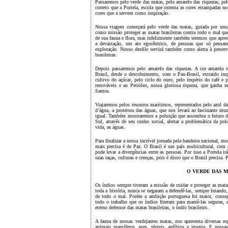
Passaremos pelo verde das matas, pelo amarelo das riquezas, pel
correto que a Portela, escola que ostenta as cores estampadas n
cores que a servem como inspiração.
Nossa viagem começará pelo verde das matas, guiada por uma 
como missão proteger as matas brasileiras contra todo o mal que
de sua fauna e flora, mas infelizmente também teremos que apres
a devastação, um ato egocêntrico, de pessoas que só pensa
exploração. Nosso desfile servirá também como alerta à preser
brasileiras.
Depois passaremos pelo amarelo das riquezas. A cor amarela re
Brasil, desde o descobrimento, com o Pau-Brasil, extraído im
cultivo do açúcar, pelo ciclo do ouro, pelo império do café e p
renováveis e ao Petróleo, nossa gloriosa riqueza, que ganha m
Santos.
Viajaremos pelos tesouros marítimos, representados pelo azul d
d’água, a protetora das águas, que nos levará ao fascinante mu
igual. Também mostraremos a poluição que assombra o futuro de
Sul, através de seu cunho social, alertar a problemática da pol
vida, as águas.
Para finalizar a nossa incrível jornada pela bandeira nacional, 
mais precisa é de Paz. O Brasil é um país multicultural, com e
pode levar a divergências entre as pessoas. Por isso a Portela ir
suas raças, culturas e crenças, pois é disso que o Brasil precisa. 
O VERDE DAS 
Os índios sempre tiveram a missão de cuidar e proteger as matas
toda a história, nunca se negaram a defendê-las, sempre lutando,
de todo o mal. Porém a ambição portuguesa foi maior, conseg
todo o trabalho que os índios fizeram para mantê-las seguras,
eterno defensor das matas brasileiras, o índio brasileiro.
A fauna de nossas verdejantes matas, nos apresenta diversas es
animais mamíferos, aves, répteis, anfíbios e insetos. E noss