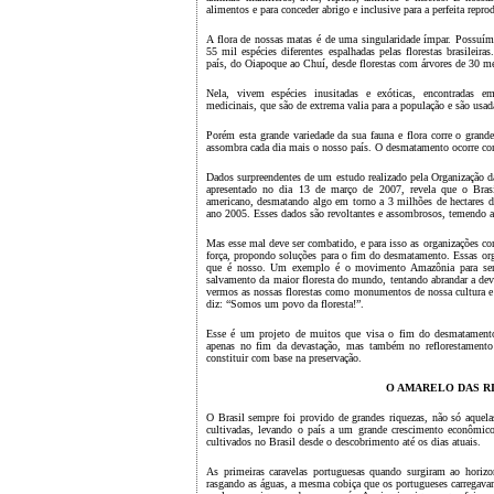
alimentos e para conceder abrigo e inclusive para a perfeita repro
A flora de nossas matas é de uma singularidade ímpar. Possuí
55 mil espécies diferentes espalhadas pelas florestas brasileira
país, do Oiapoque ao Chuí, desde florestas com árvores de 30 met
Nela, vivem espécies inusitadas e exóticas, encontradas 
medicinais, que são de extrema valia para a população e são usad
Porém esta grande variedade da sua fauna e flora corre o gran
assombra cada dia mais o nosso país. O desmatamento ocorre com
Dados surpreendentes de um estudo realizado pela Organização d
apresentado no dia 13 de março de 2007, revela que o Bras
americano, desmatando algo em torno a 3 milhões de
hectares 
ano 2005. Esses dados são revoltantes e assombrosos, temendo 
Mas esse mal deve ser combatido, e para isso as organizações co
força, propondo soluções para o fim do desmatamento. Essas org
que é nosso. Um exemplo é o movimento Amazônia para sempr
salvamento da maior floresta do mundo, tentando abrandar a deva
vermos as nossas florestas como monumentos de nossa cultura e 
diz: “Somos um povo da floresta!”.
Esse é um projeto de muitos que visa o fim do desmatamento
apenas no fim da devastação, mas também no reflorestamento 
constituir com base na preservação.
O AMARELO DAS R
O Brasil sempre foi provido de grandes riquezas, não só aquel
cultivadas, levando o país a um grande crescimento econômic
cultivados no Brasil desde o descobrimento até os dias atuais.
As primeiras caravelas portuguesas quando surgiram ao horizo
rasgando as águas, a mesma cobiça que os portugueses carregav