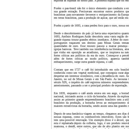
explorar as riquezas do nosso país. A primeira riqueza que foi enc
Porém o pau-brasil não foi o único elemento que conduziu a eco
sua grande extração. Precisavam encontrar outros produtos qu
brasileiras para novamente favorecer o enriquecimento da Europa
em terras brasileiras, para a produção de açúcar, que até então er
Porém a partir de 1693, a cana perdeu foco para o ouro, nossa out
Desde o descobrimento do país já havia uma expectativa quanto
1693, Antônio Rodrigues Arzão descobriu uma vasta região de
grande riqueza trouxe grandes efeitos imediatos. A febre do our
portugueses traçassem um destino para Minas Gerais tenta
quantidades de ouro. Esse tesouro passou a marcar presença e
igrejas barrocas. Teve também sua interferência na literatura, a
que vinha em oposição ao arcadismo, que se inspirava na natu
fortes críticas aos políticos da era do ouro. Começa-se a perce
além de fortes críticas ao modo político, aparecia tam
enfraquecimento, surge outra grande riqueza, o café.
Contam que em 1727 o café foi introduzido em solo brasilei
conhecida como um vegetal medicinal, que conseguia curar algu
despertar um interesse econômico, com a decadência do ouro. As
Janeiro, no sul de Minas Gerais e em São Paulo. As lavouras 
século XIX, o império do café registrou números surpreendentes,
anteriormente, passando a ser o principal produto de exportação.
Em 1839, enquanto o café ainda estava em seu auge, a borra
nacional, iniciando assim o ciclo da borracha. Através da explo
assim ao primeiro grande empreendimento brasileiro sem a ut
brasileiro da produção, a borracha levou ao enriquecimento 
maiores extrativistas da borracha, sendo assim uma das grandes ri
Depois de uma fantástica viagem ao tempo, chegamos aos dias de
nossas riquezas, como os combustíveis renováveis. Estes são fe
tem uma possível renovação. Um exemplo disso é o álcool, que 
esta é replantada depois da colheita, logo, é um produto renov
mamona, o dendê, entre outros, que são de alto plantio em nos