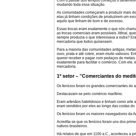
Com o passar dos tempos começou o desenvolvi
mudando toda essa situação.
As comunidades começaram a produzir mais do 
elas já tinham condições de produzirem um exc
aquilo que tinham de bom e de excesso.
Essas trocas eram exatamente o que nós cha
as trocas comerciais eram possíveis. Afinal, 
sempre produzia o que interessava a outra? Er
mercadoria que todos quisessem.
Para a maioria das comunidades antigas, metais
ouro, prata e até cobre, eram muito valiosos. 
querer receber e pagar com pedaços de metais p
exatamente para facilitar o comércio. Com ele, 
mercadoria.
1º setor – “Comerciantes do medi
Os fenícios foram os grandes comerciantes do 
Destacavam-se pelo comércio marítimo.
Eram artesãos habilidosos e tinham como arte a
eram vendidos por eles ao longo das costas do
Os fenícios foram os maiores navegadores da A
Acredita-se que os fenícios foram uns dos prim
nativos brasileiros.
Há relatos de que em 1100 a.C., aconteceu a pr