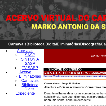
Carnavais
Biblioteca Digital
Eliminatórias
Discografia
Ca
Abre-alas
SASP
BANNER 468X
SINTONIA
SASP
TV SASP
::.. SINOPSE DO ENREDO ..::
Acervo
G.R.S.C.E.S. PÉROLA NEGRA - CARNAVAL
Eliminatorias
Enredo: Venda como arte, comércio como sua princip
Carnavais
Carnavalesco: Jorge M. Freitas
Biblioteca
Abertura – Dois nascimentos: Comércio e din
Digital
Expediente
Durante milhares de anos as comunidades hu
subsistência. Isso quer dizer que elas produzi
nenhuma sobra, nenhum excedente.