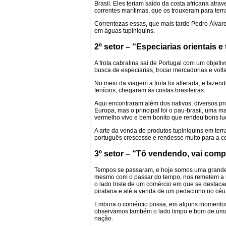
Brasil. Eles teriam saído da costa africana atra
correntes marítimas, que os trouxeram para terra
Correntezas essas, que mais tarde Pedro Álvare
em águas tupiniquins.
2º setor – “Especiarias orientais e
A frota cabralina sai de Portugal com um objetiv
busca de especiarias, trocar mercadorias e volt
No meio da viagem a frota foi alterada, e faze
fenícios, chegaram às costas brasileiras.
Aqui encontraram além dos nativos, diversos p
Europa, mas o principal foi o pau-brasil, uma m
vermelho vivo e bem bonito que rendeu bons lu
A arte da venda de produtos tupiniquins em ter
português crescesse e rendesse muito para a c
3º setor – “Tô vendendo, vai comp
Tempos se passaram, e hoje somos uma grande 
mesmo com o passar do tempo, nos remetem a 
o lado triste de um comércio em que se destacam
pirataria e até a venda de um pedacinho no céu
Embora o comércio possa, em alguns momentos,
observamos também o lado limpo e bom de uma
nação.