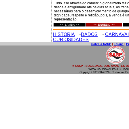
Tudo isso através do comércio globalizado faz
desde a antigüidade até os dias atuais, as tran
necessárias para o desenvolvimento de qualque
dignidade, respeito e retidão, pois, a venda é u
representação.
<< SAMBA >>
<< ENREDO >>
HISTÓRIA
DADOS
CARNAVAI
::..::
::..::
CURIOSIDADES
Sobre a SASP
|
Equipe
|
P
:: SASP - SOCIEDADE DOS AMANTES DO
WWW.CARNAVALPAULISTAN
Copyright ©2000-2026 | Todos os Dir