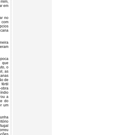
 mim,
car em
ar no
, com
ípcios
 cana
neira
 eram
época
m que
to, o
l, as
Canas
ão de
értil
-obra
 índio
rou a
te do
er um
punha
tório
tugal
orreu
ações