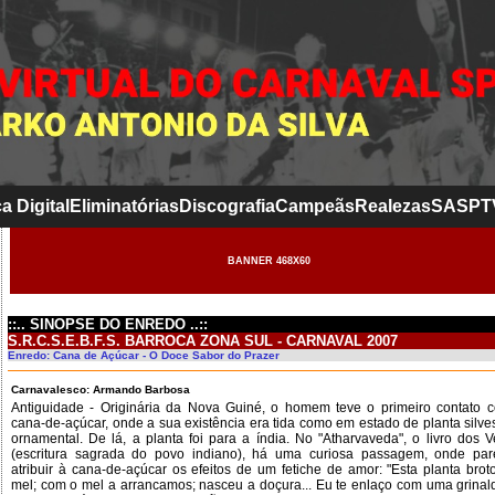
a Digital
Eliminatórias
Discografia
Campeãs
Realezas
SASP
T
BANNER 468X60
::.. SINOPSE DO ENREDO ..::
S.R.C.S.E.B.F.S. BARROCA ZONA SUL - CARNAVAL 2007
Enredo: Cana de Açúcar - O Doce Sabor do Prazer
Carnavalesco: Armando Barbosa
Antiguidade - Originária da Nova Guiné, o homem teve o primeiro contato 
cana-de-açúcar, onde a sua existência era tida como em estado de planta silves
ornamental. De lá, a planta foi para a índia. No "Atharvaveda", o livro dos V
(escritura sagrada do povo indiano), há uma curiosa passagem, onde pa
atribuir à cana-de-açúcar os efeitos de um fetiche de amor: "Esta planta brot
mel; com o mel a arrancamos; nasceu a doçura... Eu te enlaço com uma grinal