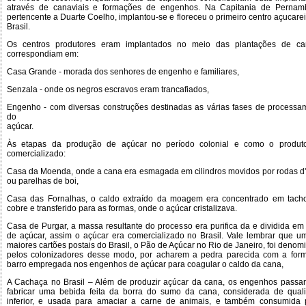
através de canaviais e formações de engenhos. Na Capitania de Pernam
pertencente a Duarte Coelho, implantou-se e floreceu o primeiro centro açucare
Brasil.
Os centros produtores eram implantados no meio das plantações de c
correspondiam em:
Casa Grande - morada dos senhores de engenho e familiares,
Senzala - onde os negros escravos eram trancafiados,
Engenho - com diversas construções destinadas as várias fases de processa
do
açúcar.
Às etapas da produção de açúcar no período colonial e como o produt
comercializado:
Casa da Moenda, onde a cana era esmagada em cilindros movidos por rodas d
ou parelhas de boi,
Casa das Fornalhas, o caldo extraído da moagem era concentrado em tach
cobre e transferido para as formas, onde o açúcar cristalizava.
Casa de Purgar, a massa resultante do processo era purifica da e dividida em
de açúcar, assim o açúcar era comercializado no Brasil. Vale lembrar que u
maiores cartões postais do Brasil, o Pão de Açúcar no Rio de Janeiro, foi deno
pelos colonizadores desse modo, por acharem a pedra parecida com a for
barro empregada nos engenhos de açúcar para coagular o caldo da cana,
A Cachaça no Brasil – Além de produzir açúcar da cana, os engenhos passa
fabricar uma bebida feita da borra do sumo da cana, considerada de qual
inferior, e usada para amaciar a carne de animais, e também consumida 