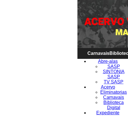
Carnavais
Bibliotec
Abre-alas
SASP
SINTONIA
SASP
TV SASP
Acervo
Eliminatorias
Carnavais
Biblioteca
Digital
Expediente