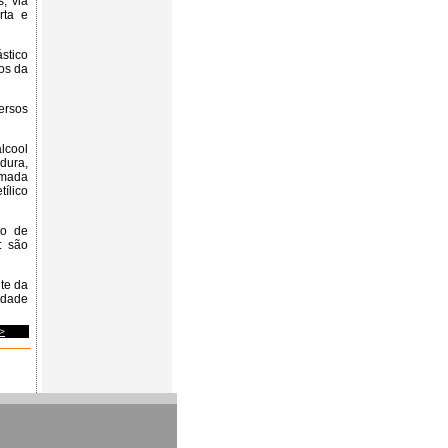
, via
rta e
stico
os da
ersos
lcool
dura,
amada
tílico
ro de
: são
te da
idade
>