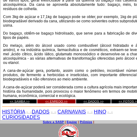
de vários tipos, gerar eletricidade a partir da queima do bagaço nas caldeiras
alcoolquímica. Da cana se aproveita absolutamente tudo: bagaço, méis, to
resíduos de colheita.
Com 3kg de açúcar e 17,1kg de bagaço pode se obter, por exemplo, 1kg de plá
biodegradável derivado da cana, utilizando-se como solventes outros subprodut
usina.
Do bagaço, obtêm-se bagaço hidrolisado, que serve para a fabricação de div
tipos de papéis.
Do melaço, além do álcool usado como combustível (álcool hidratado e á
anidro), e na indústria química, farmacêutica e de cosméticos, extraem-se leve
mel ,ácido cítrico, ácido lático, glutamato monossódico e desenvolve-se a ch
alcoolquímica - as várias alternativas de transformação oferecidas pelo álcool e
ou etanol.
A cana-de-açúcar gera, portanto, assim como o petróleo, incontável núme
produtos, de fermento a herbicidas e inseticidas, com importante diferencial
biodegradáveis e não ofensivos ao meio ambiente.
A cana-de-açúcar poderá ser considerada como a cultura agrícola mais importan
história da humanidade, pois provocou o maior fenômeno em termos de mobil
humana, econômica, comercial e ecológica.
<< SAMBA >>
<< ENREDO >>
<< DADOS >>
<< FOTOS >
HISTÓRIA
DADOS
CARNAVAIS
HINO
::..::
::..::
::..::
::..::
CURIOSIDADES
Sobre a SASP
|
Equipe
|
Prêmios
|