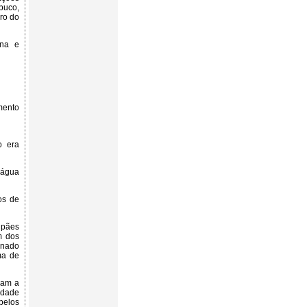
buco,
iro do
ana e
mento
o era
'água
os de
 pães
m dos
minado
ma de
ram a
idade
pelos