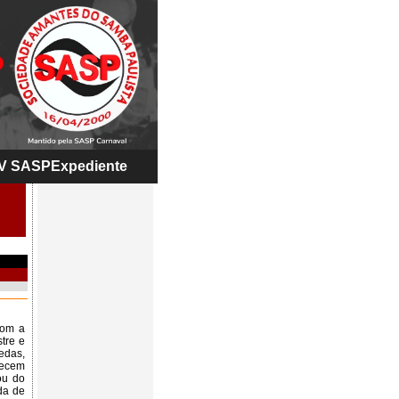
V SASP
Expediente
com a
tre e
edas,
recem
ou do
da de