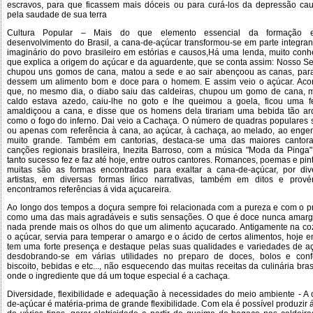
escravos, para que ficassem mais dóceis ou para curá-los da depressão ca
pela saudade de sua terra
Cultura Popular – Mais do que elemento essencial da formação 
desenvolvimento do Brasil, a cana-de-açúcar transformou-se em parte integran
imaginário do povo brasileiro em estórias e causos,Há uma lenda, muito conh
que explica a origem do açúcar e da aguardente, que se conta assim: Nosso Se
chupou uns gomos de cana, matou a sede e ao sair abençoou as canas, par
dessem um alimento bom e doce para o homem. E assim veio o açúcar. Aco
que, no mesmo dia, o diabo saiu das caldeiras, chupou um gomo de cana, 
caldo estava azedo, caiu-lhe no goto e lhe queimou a goela, ficou uma f
amaldiçoou a cana, e disse que os homens dela tirariam uma bebida tão ar
como o fogo do inferno. Dai veio a Cachaça. O número de quadras populares 
ou apenas com referência à cana, ao açúcar, à cachaça, ao melado, ao enge
muito grande. Também em cantorias, destaca-se uma das maiores cantor
canções regionais brasileira, Inezita Barroso, com a música "Moda da Pinga"
tanto sucesso fez e faz até hoje, entre outros cantores. Romances, poemas e pin
muitas são as formas encontradas para exaltar a cana-de-açúcar, por div
artistas, em diversas formas Iírico narrativas, também em ditos e provér
encontramos referências á vida açucareira.
Ao longo dos tempos a doçura sempre foi relacionada com a pureza e com o pr
como uma das mais agradáveis e sutis sensações. O que é doce nunca amarg
nada prende mais os olhos do que um alimento açucarado. Antigamente na co
o açúcar, servia para temperar o amargo e o ácido de certos alimentos, hoje e
tem uma forte presença e destaque pelas suas qualidades e variedades de aç
desdobrando-se em várias utilidades no preparo de doces, bolos e confe
biscoito, bebidas e etc..., não esquecendo das muitas receitas da culinária bras
onde o ingrediente que dá um toque especial é a cachaça.
Diversidade, flexibilidade e adequação à necessidades do meio ambiente - A 
de-açúcar é matéria-prima de grande flexibilidade. Com ela é possível produzir 