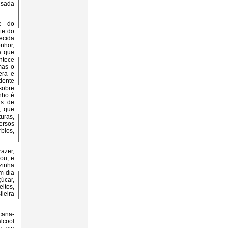
usada
e do
te do
ecida
nhor,
a que
ntece
mas o
era e
dente
sobre
nho é
as de
, que
turas,
ersos
bios,
azer,
ou, e
zinha
m dia
úcar,
itos,
ileira
cana-
álcool