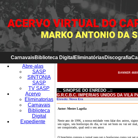
Carnavais
Biblioteca Digital
Eliminatórias
Discografia
Ca
Abre-alas
SASP
BANNER 468X
SINTONIA
SASP
TV SASP
::.. SINOPSE DO ENREDO ..::
Acervo
G.R.C.B.C. IMPERIAIS UNIDOS DA VILA 
Eliminatorias
Enredo: Nova Era
Carnavais
Autor: Mestre Lagrila
Biblioteca
Digital
Expediente
Neste ano de 1996, a nossa entidade vem falar dos astros, signo
seu signo, seu horóscopo do dia, se vai ser bom ou vai ser mal,
ser conquistado, qual será o seu amor.
O brasileiro compra o jornal para ver o horóscopo como vai ser o se