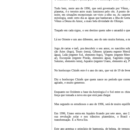
Tudo bem, neste ano de 1996, que será governado por Vênus, 
planetas, é o terceiro astro mais luminoso pelo céu. A ponto d
noite, em situações excepcionais ser visto a olho nu. As caracte
mitologia, onde certo dia as águas que banhavam a Ilha de Gret
Vênus a Deusa do Amor, a mais bela divindade do Olimpo.
Traçado em cada signo, o seu destino quem sabe o amanhã o que se
Lá no Oriente e um ano diferente, ano do rato muita fortuna, a m
Jogo de cartas e tarô, pra descobrir o seu amor, os nascidos sob
são Áries (fogo), Touro (terra), Gêmeos (planeta regente Mercú
água), Leão (regente Sol, elemento fogo), Virgem (regente Mercú
ar), Escorpião (regente Plutão, elemento água), Sagitário (reg
Saturno, elemento terra), Aquário (regente Urano, elemento ar), 
No horóscopo Chinês este é o ano do rato, que vai de 19 de fever
Diz o horóscopo Chinês que quem nasce no período que corres
agitado, e muito generoso.
Enquanto no Ocidente a base da Astrologia é o Sol entre os chines
força que tomada a nova era que está para chegar.
Mas segundo os estudiosos o ano de 1996, será de muito equilíb
Em 1996, Urano entra em Aquário ficando por sete anos, ano 2.
sua revolução solar e nos trânsitos planetários, o Brasi
transformação. É a Nova Era.
Este ano acentua o princípio de harmonia, de beleza, de ternura