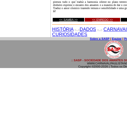
pintura tudo o que traduz a harmonia celeste no plano terrest
dinheiro exprime o encanto dos amantes e a maneira de dar o co
Traduz o amor cósmico trazendo ternura e sensibilidade e uma g
fé!
<< SAMBA >>
<< ENREDO >>
HISTÓRIA
DADOS
CARNAVAI
::..::
::..::
CURIOSIDADES
Sobre a SASP
|
Equipe
|
P
:: SASP - SOCIEDADE DOS AMANTES DO
WWW.CARNAVALPAULISTAN
Copyright ©2000-2026 | Todos os Dir