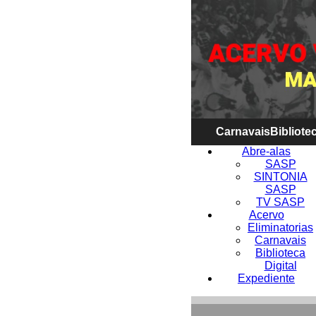
Carnavais
Bibliotec
Abre-alas
SASP
SINTONIA
SASP
TV SASP
Acervo
Eliminatorias
Carnavais
Biblioteca
Digital
Expediente