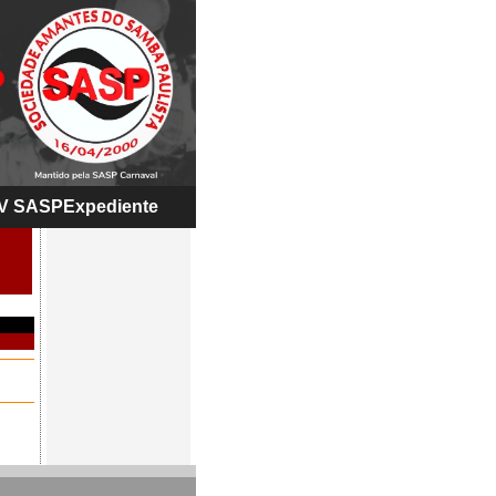
V SASP
Expediente