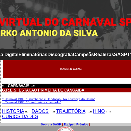
a Digital
Eliminatórias
Discografia
Campeãs
Realezas
SASP
T
BANNER 468X60
::.. CARNAVAIS ..::
G.R.E.S. ESTAÇÃO PRIMEIRA DE CANGAÍBA
:: Carnaval 1983: "Carimbocas e Dondocas - Na Festança do Carná"
:: Carnaval 1984: "Enredo não cadastrado"
HISTÓRIA
DADOS
TRAJETÓRIA
HINO
::..::
::..::
::..::
::..::
CURIOSIDADES
Sobre a SASP
|
Equipe
|
Prêmios
|