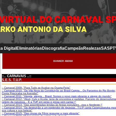
a Digital
Eliminatórias
Discografia
Campeãs
Realezas
SASP
T
BANNER 468X60
::.. CARNAVAIS ..::
S.E.S. T.U.P.
:: Carnaval 2009: "Para Tudo se Acabar na Quarta-Feira"
:: Carnaval 2010: "Da Vila Nova da Constituição ao Brasil Caipira... Os Parceiros do Rio Bonito
Conta Piracicaba na Avenida!"
:: Carnaval 2011: "Alegria, alegria... Brasil. Somos o povo mais vibrante e alegre do mundo"
:: Carnaval 2012: "Akuti, Cuty e Acutia: terra de encontros e partidas. Parceiro do desenvolvim
celeiro da natureza... E a TUP em verso e prosa vem cantar !"
:: Carnaval 2013: "Das assombradas lendas às festas populares...viva o Nordeste !"
:: Carnaval 2014: "Da destruição a um esplendor de riquezas...T.U.P canta Caraguatatuba mo
sua cultura e sua beleza"
:: Carnaval 2015: "Das cinzas da Fênix ressurge a mais vibrante"