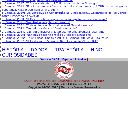
:: Carnaval 2016: "O Imaginário do artista suburbano"
:: Carnaval 2017: "É Show é Alegria.... A TUP conta um dia de Domingo"
:: Carnaval 2018: "É noite, é hora da festa, de trabalho e de caridade. A TUP traz mensagem d
esperança. Faça o bem sem olhar a quem"
:: Carnaval 2019: "Da Vila Nova da Constituição ao Brasil caipira… Os parceiros do Rio Bonito
canta Piracicaba na Avenida!"
:: Carnaval 2020: "O Meu oxente carrego com muito orgulho de ser nordestino"
:: Carnaval 2021: "Tem Palhaçada, tem sim senhor"
:: Carnaval 2022: "O circo chegou. Tem palhaçada? Tem sim senhor"
:: Carnaval 2023: "Jornada da Vida, a 10 mil anos atrás"
:: Carnaval 2024: "Literatura Brasileira, te apresento uma aventura fascinante!"
:: Carnaval 2025: "Na força da minha oração eu celebro a minha fé!"
:: Carnaval 2026: "Entre Trilhos, Rodas e Água: o Coração que Move São Paulo"
:: Carnaval 2027: "O Flecheiro de Aruanda: Sete Flechas na Aldeia TUP"
HISTÓRIA
DADOS
TRAJETÓRIA
HINO
::..::
::..::
::..::
::..::
CURIOSIDADES
Sobre a SASP
|
Equipe
|
Prêmios
|
:: SASP - SOCIEDADE DOS AMANTES DO SAMBA PAULISTA ::
WWW.CARNAVALPAULISTANO.COM.BR
Copyright ©2000-2026 | Todos os Direitos Reservados