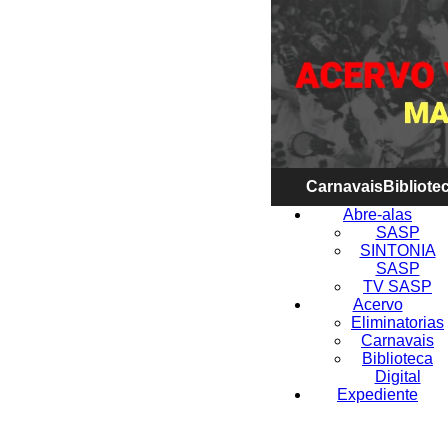
Carnavais
Bibliotec
Abre-alas
SASP
SINTONIA
SASP
TV SASP
Acervo
Eliminatorias
Carnavais
Biblioteca
Digital
Expediente