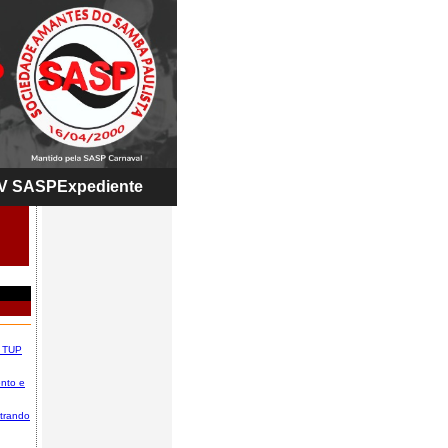
V SASP
Expediente
; TUP
ento e
strando