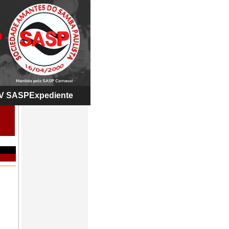
V SASP
Expediente