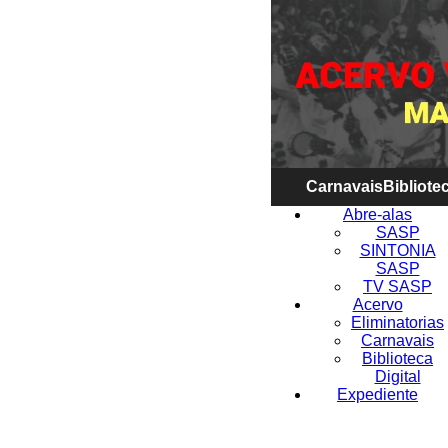
Carnavais
Bibliotec
Abre-alas
SASP
SINTONIA
SASP
TV SASP
Acervo
Eliminatorias
Carnavais
Biblioteca
Digital
Expediente