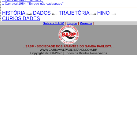
:: Carnaval 1983: "Natureza"
:: Carnaval 1984: "Enredo não cadastrado"
HISTÓRIA
DADOS
TRAJETÓRIA
HINO
::..::
::..::
::..::
::..::
CURIOSIDADES
Sobre a SASP
|
Equipe
|
Prêmios
|
:: SASP - SOCIEDADE DOS AMANTES DO SAMBA PAULISTA ::
WWW.CARNAVALPAULISTANO.COM.BR
Copyright ©2000-2026 | Todos os Direitos Reservados