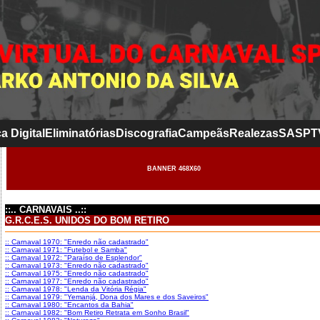
a Digital
Eliminatórias
Discografia
Campeãs
Realezas
SASP
T
BANNER 468X60
::.. CARNAVAIS ..::
G.R.C.E.S. UNIDOS DO BOM RETIRO
:: Carnaval 1970: "Enredo não cadastrado"
:: Carnaval 1971: "Futebol e Samba"
:: Carnaval 1972: "Paraíso de Esplendor"
:: Carnaval 1973: "Enredo não cadastrado"
:: Carnaval 1975: "Enredo não cadastrado"
:: Carnaval 1977: "Enredo não cadastrado"
:: Carnaval 1978: "Lenda da Vitória Régia"
:: Carnaval 1979: "Yemanjá, Dona dos Mares e dos Saveiros"
:: Carnaval 1980: "Encantos da Bahia"
:: Carnaval 1982: "Bom Retiro Retrata em Sonho Brasil"