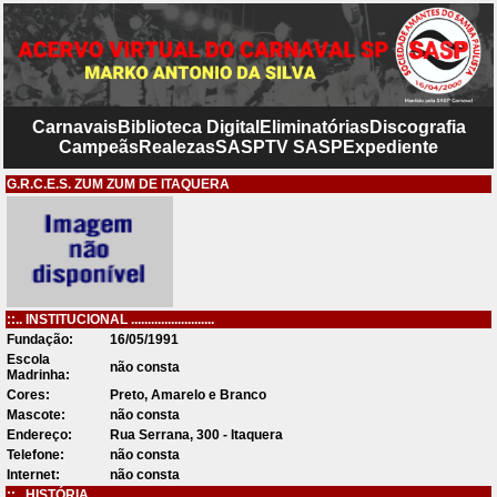
Carnavais
Biblioteca Digital
Eliminatórias
Discografia
Campeãs
Realezas
SASP
TV SASP
Expediente
G.R.C.E.S. ZUM ZUM DE ITAQUERA
::.. INSTITUCIONAL .........................
Fundação:
16/05/1991
Escola
não consta
Madrinha:
Cores:
Preto, Amarelo e Branco
Mascote:
não consta
Endereço:
Rua Serrana, 300 - Itaquera
Telefone:
não consta
Internet:
não consta
::.. HISTÓRIA .........................