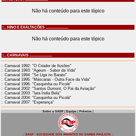
Não há conteúdo para este tópico
::.. HINO E EXALTAÇÕES .........................
Não há conteúdo para este tópico
::.. CARNAVAIS .........................
:: Carnaval 1992: "O Criador de Ilusões"
:: Carnaval 1993: "Ageum - Sabor da Vida"
:: Carnaval 1994: "Se Liga no Barato"
:: Carnaval 1995: "Máscaras - Outra Face da Vida"
:: Carnaval 1996: "Casquinha ou Picolé"
:: Carnaval 2002: "Santos Dumont, O Pai da Aviação"
:: Carnaval 2003: "Iara Índia Bela"
:: Carnaval 2004: "Casquinha ou Picolé"
:: Carnaval 2007: "Esperança"
Sobre a SASP
|
Equipe
|
Prêmios
|
:: SASP - SOCIEDADE DOS AMANTES DO SAMBA PAULISTA ::