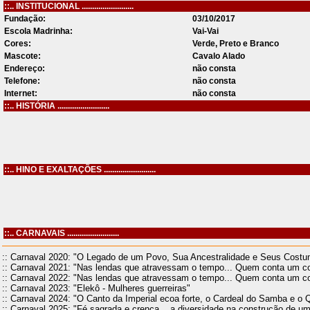
::.. INSTITUCIONAL .........................
Fundação:
03/10/2017
Escola Madrinha:
Vai-Vai
Cores:
Verde, Preto e Branco
Mascote:
Cavalo Alado
Endereço:
não consta
Telefone:
não consta
Internet:
não consta
::.. HISTÓRIA .........................
::.. HINO E EXALTAÇÕES .........................
::.. CARNAVAIS .........................
:: Carnaval 2020: "O Legado de um Povo, Sua Ancestralidade e Seus Costum
:: Carnaval 2021: "Nas lendas que atravessam o tempo... Quem conta um c
:: Carnaval 2022: "Nas lendas que atravessam o tempo... Quem conta um c
:: Carnaval 2023: "Elekô - Mulheres guerreiras"
:: Carnaval 2024: "O Canto da Imperial ecoa forte, o Cardeal do Samba e o
:: Carnaval 2025: "Fé sagrada e crença... a diversidade na construção de um 