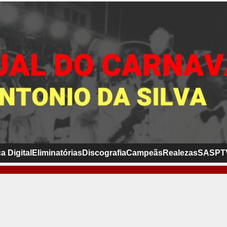
a Digital
Eliminatórias
Discografia
Campeãs
Realezas
SASP
T