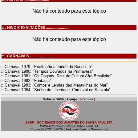
Não há conteúdo para este tópico
::.. HINO E EXALTAÇÕES .........................
Não há conteúdo para este tópico
::.. CARNAVAIS .........................
:: Carnaval 1979: "Exaltação a Jacob do Bandolim"
:: Carnaval 1980: "Tempos Dourados na Primavera"
:: Carnaval 1981: "Os Dogons, Raiz da Cultura Afro Brasileira"
:: Carnaval 1982: "Fantasia"
:: Carnaval 1983: "Contos e Lendas das Maravilhas do Mar"
:: Carnaval 1984: "Sonho de Liberdade, Carnaval na Senzala"
Sobre a SASP
|
Equipe
|
Prêmios
|
:: SASP - SOCIEDADE DOS AMANTES DO SAMBA PAULISTA ::
WWW.CARNAVALPAULISTANO.COM.BR
Copyright ©2000-2026 | Todos os Direitos Reservados