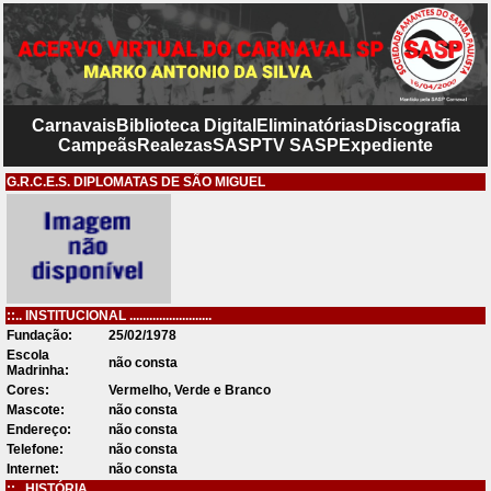
Carnavais
Biblioteca Digital
Eliminatórias
Discografia
Campeãs
Realezas
SASP
TV SASP
Expediente
G.R.C.E.S. DIPLOMATAS DE SÃO MIGUEL
::.. INSTITUCIONAL .........................
Fundação:
25/02/1978
Escola
não consta
Madrinha:
Cores:
Vermelho, Verde e Branco
Mascote:
não consta
Endereço:
não consta
Telefone:
não consta
Internet:
não consta
::.. HISTÓRIA .........................